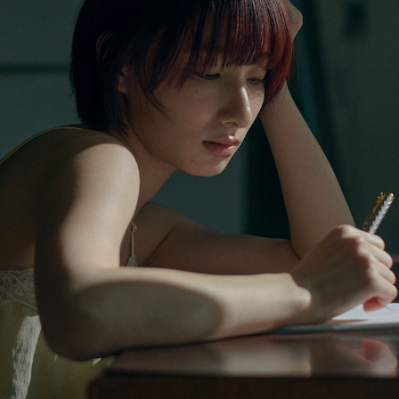
価格帯（ざっくり）
–
–
–
–