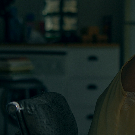
アーティストタグ
価格（指定）
サイズ（mm）
横
縦
幅
配送料の負担