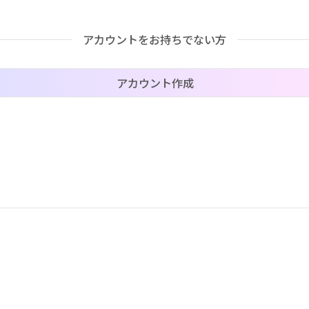
アカウントをお持ちでない方
価格帯（ざっくり）
アカウント作成
–
–
–
–