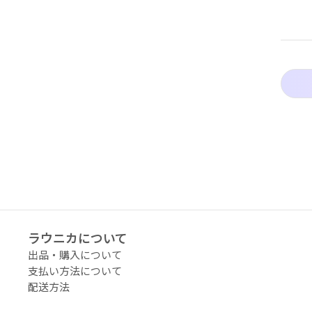
アーティストタグ
価格（指定）
サイズ（mm）
横
縦
ラウニカについて
幅
出品・購入について
支払い方法について
配送料の負担
配送方法