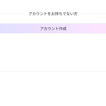
アカウントをお持ちでない方
価格帯（ざっくり）
アカウント作成
–
–
–
–