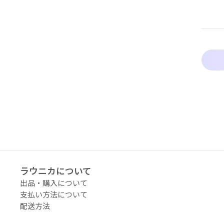
アーティストタグ
価格（指定）
サイズ（mm）
横
縦
ラウニカについて
幅
出品・購入について
支払い方法について
配送料の負担
配送方法