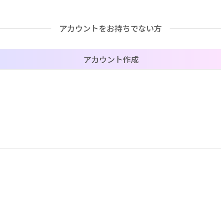
アカウントをお持ちでない方
価格帯（ざっくり）
アカウント作成
–
–
–
–