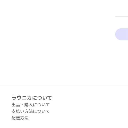
アーティストタグ
価格（指定）
サイズ（mm）
横
縦
ラウニカについて
幅
出品・購入について
支払い方法について
配送料の負担
配送方法