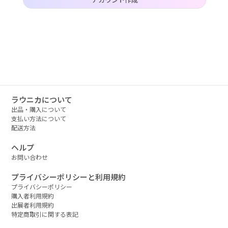
作品タグ
アーティストタグ
価格帯（ざっくり）
ラウニカについて
出品・購入について
支払い方法について
配送方法
価格（指定）
ヘルプ
–
円
お問い合わせ
サイズ（mm）
プライバシーポリシーと利用規約
プライバシーポリシー
–
横
購入者利用規約
出展者利用規約
特定商取引に関する表記
–
縦