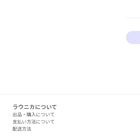
アーティストタグ
価格（指定）
サイズ（mm）
横
縦
ラウニカについて
幅
出品・購入について
支払い方法について
配送料の負担
配送方法