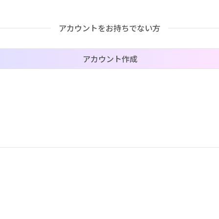
アカウントをお持ちでない方
価格帯（ざっくり）
アカウント作成
–
–
–
–