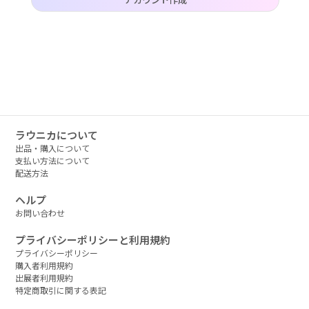
作品タグ
アーティストタグ
価格帯（ざっくり）
ラウニカについて
出品・購入について
支払い方法について
配送方法
価格（指定）
ヘルプ
–
円
お問い合わせ
サイズ（mm）
プライバシーポリシーと利用規約
プライバシーポリシー
–
横
購入者利用規約
出展者利用規約
特定商取引に関する表記
–
縦