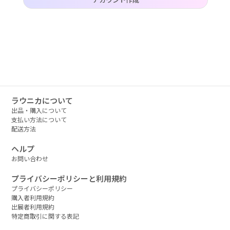
作品タグ
アーティストタグ
価格帯（ざっくり）
ラウニカについて
出品・購入について
支払い方法について
配送方法
価格（指定）
ヘルプ
–
円
お問い合わせ
サイズ（mm）
プライバシーポリシーと利用規約
プライバシーポリシー
–
横
購入者利用規約
出展者利用規約
特定商取引に関する表記
–
縦