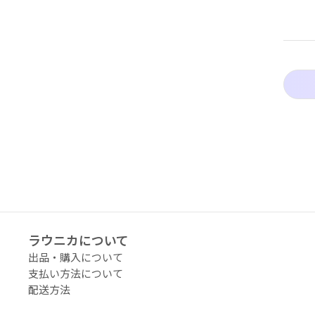
アーティストタグ
価格（指定）
サイズ（mm）
横
縦
ラウニカについて
幅
出品・購入について
支払い方法について
配送料の負担
配送方法