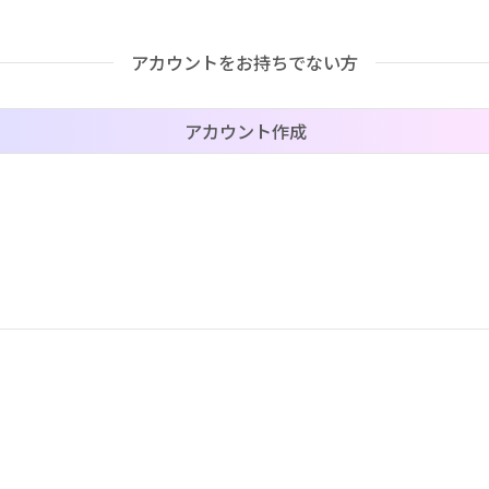
アカウントをお持ちでない方
価格帯（ざっくり）
アカウント作成
–
–
–
–