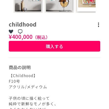
作品タグ
childhood
アーティストタグ
¥400,000
（税込）
購入する
価格帯（ざっくり）
価格（指定）
商品の説明
–
円
【Childhood】
F10号
サイズ（mm）
アクリル/メディウム
–
横
子供の頃に描く絵って
–
純粋で新鮮なモノが多く、
縦