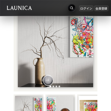
ログイン
会員登録
出品
Search
お知らせ
検索対象
ログイン
作品＋アーティスト
会員登録
❯
作品
アーティスト
キーワード
例：作品名 / アーティスト名 / @ユーザー名 / タグ
カテゴリ