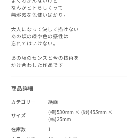
よくわかんないけど
なんかヒトらしくって
–
幅
無邪気な色使いばかり。
配送料の負担
大人になって決して描けない
あの頃の線や色の感性は
忘れてはいけない。
あの頃のセンスと今の技術を
かけ合わした作品です
商品詳細
カテゴリー
絵画
再審査する
削除する
承認する
キャンセル
キャンセル
キャンセル
(横)530mm × (縦)455mm ×
サイズ
(幅)25mm
投稿する
拒否する
在庫数
1