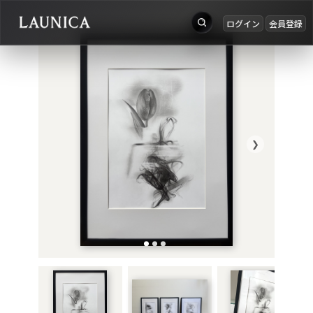
ログイン
会員登録
出品
Search
お知らせ
検索対象
ログイン
作品＋アーティスト
会員登録
❯
作品
アーティスト
キーワード
例：作品名 / アーティスト名 / @ユーザー名 / タグ
カテゴリ