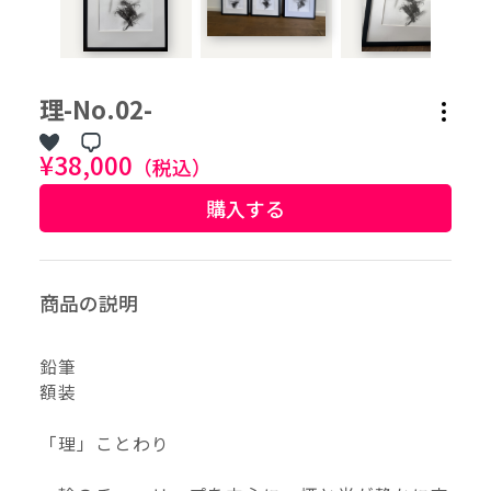
作品タグ
理-No.02-
アーティストタグ
¥38,000
（税込）
購入する
価格帯（ざっくり）
価格（指定）
商品の説明
–
円
鉛筆
サイズ（mm）
額装
–
横
「理」ことわり
–
縦