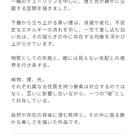
一輪のチューリップを中心に、煙と光が静かに交
錯する空間を描きました。
–
幅
下層から立ち上がる黒い煙は、消滅や変化、不安
配送料の負担
定なエネルギーの流れを示し、一方で差し込む白
い光は、その揺らぎの中に存在する均衡を浮かび
上がらせています。
物質としての形態と、眼には見えない気配との境
界を行き来する。
植物、煙、光。
それぞれ異なる性質を持つ要素は対立するのでは
なく、互いに影響し合いながら、一つの“理”とし
て共存している。
自然や存在の背後に潜む秩序と、その中に宿る静
かな美しさを描いた作品です。
再審査する
削除する
承認する
キャンセル
キャンセル
キャンセル