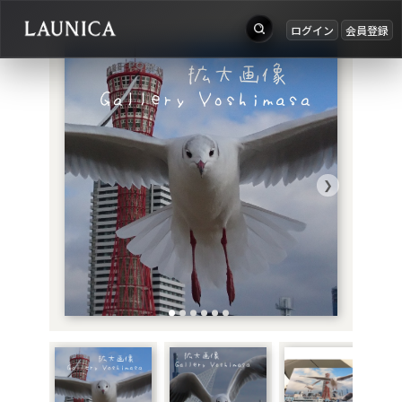
ログイン
会員登録
出品
Search
お知らせ
検索対象
ログイン
作品＋アーティスト
会員登録
❯
作品
アーティスト
キーワード
例：作品名 / アーティスト名 / @ユーザー名 / タグ
カテゴリ