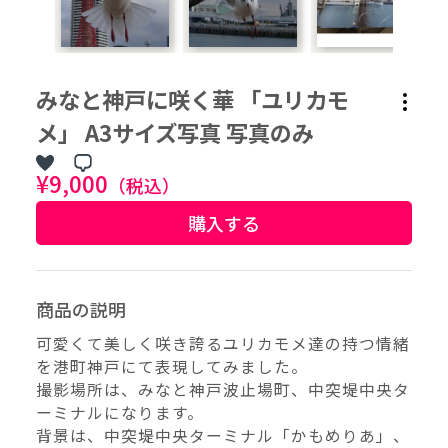
作品タグ
みなと神戸に咲く華 「ユリカモ
アーティストタグ
メ」 A3サイズ写真 写真のみ
¥9,000
（税込）
価格帯（ざっくり）
購入する
価格（指定）
–
円
商品の説明
可愛くて美しく咲き誇るユリカモメ達の持つ情緒
サイズ（mm）
を港町神戸にて表現してみました。
–
横
撮影場所は、みなと神戸波止場町、中突堤中央タ
ーミナルになります。
–
縦
背景は、中突堤中央ターミナル「かもめりあ」、