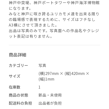
神戸中突堤、神戸ポートタワーや神戸海洋博物館
–
になります。
幅
みなと神戸に咲き誇るユリカモメ達を出来る限り
の臨場感で表現するために、サイズはフチなし
配送料の負担
A3横にさせて頂きました。
出品は写真のみです。写真面への作品名やクレジ
ット表記は有りません。
商品詳細
カテゴリー
写真
再審査する
削除する
承認する
キャンセル
キャンセル
キャンセル
(横)297mm × (縦)420mm ×
サイズ
(幅)1mm
在庫数
1
投稿する
拒否する
商品の状態
新品・未使用
配送料の負担
出品者が負担