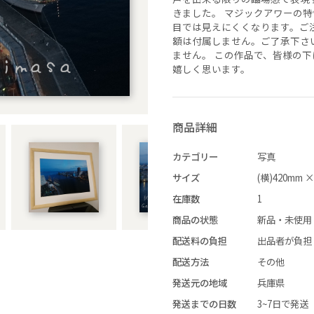
きました。 マジックアワーの
目では見えにくくなります。ご
額は付属しません。ご了承下さ
価格帯（ざっくり）
ません。 この作品で、皆様の
嬉しく思います。
–
商品詳細
カテゴリー
写真
–
サイズ
(横)420mm ×
在庫数
1
–
商品の状態
新品・未使用
配送料の負担
出品者が負担
–
配送方法
その他
発送元の地域
兵庫県
発送までの日数
3~7日で発送