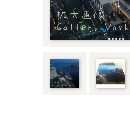
アーティストタグ
価格（指定）
サイズ（mm）
横
縦
幅
配送料の負担