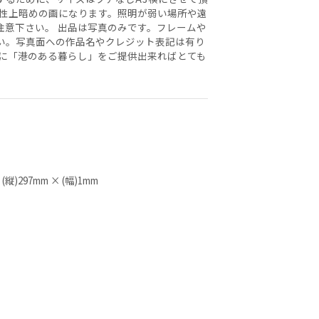
特性上暗めの画になります。照明が弱い場所や遠
注意下さい。 出品は写真のみです。フレームや
い。写真面への作品名やクレジット表記は有り
下に「港のある暮らし」をご提供出来ればとても
円
 (縦)297mm × (幅)1mm