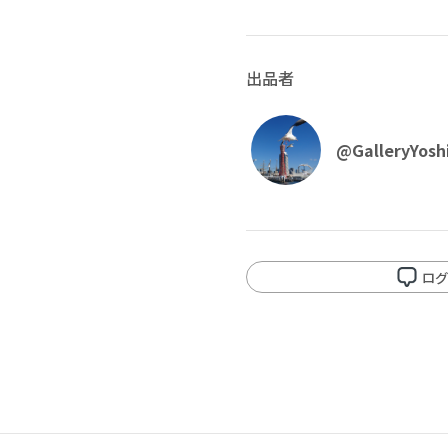
出品者
再審査する
削除する
承認する
キャンセル
キャンセル
キャンセル
@GalleryYosh
投稿する
拒否する
ログ