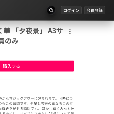
ログイン
会員登録
出品
華 「夕夜景」 A3サ
お知らせ
真のみ
ログイン
会員登録
購入する
静かなマジックアワーに包まれます。同時にラ
のもこの瞬間です。夕景と夜景の重なるこの夕
な輝きを見せる瞬間です。 静かに輝くみなと神
するために、サイズはフチなしA3横にさせて頂