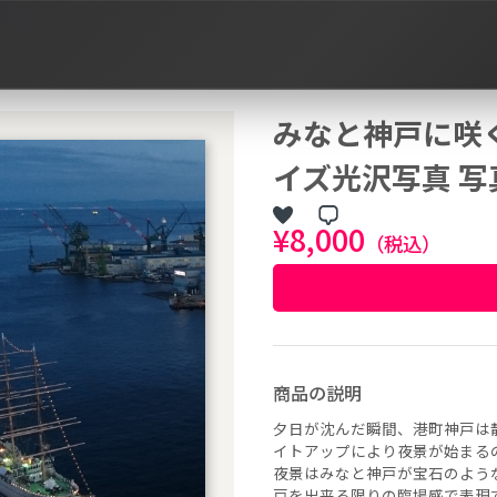
みなと神戸に咲く
イズ光沢写真 写
¥8,000
（税込）
商品の説明
夕日が沈んだ瞬間、港町神戸は
イトアップにより夜景が始まる
夜景はみなと神戸が宝石のよう
作品タグ
戸を出来る限りの臨場感で表現