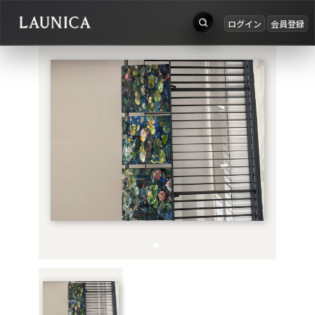
ログイン
会員登録
出品
Search
お知らせ
検索対象
ログイン
作品＋アーティスト
会員登録
作品
アーティスト
キーワード
例：作品名 / アーティスト名 / @ユーザー名 / タグ
カテゴリ