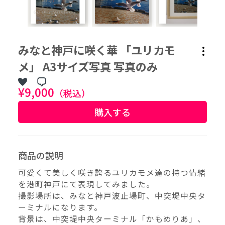
作品タグ
みなと神戸に咲く華 「ユリカモ
アーティストタグ
メ」 A3サイズ写真 写真のみ
¥9,000
（税込）
価格帯（ざっくり）
購入する
価格（指定）
–
円
商品の説明
可愛くて美しく咲き誇るユリカモメ達の持つ情緒
サイズ（mm）
を港町神戸にて表現してみました。
–
横
撮影場所は、みなと神戸波止場町、中突堤中央タ
ーミナルになります。
–
縦
背景は、中突堤中央ターミナル「かもめりあ」、