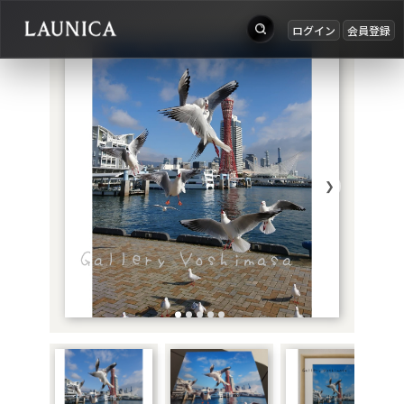
ログイン
会員登録
出品
Search
お知らせ
検索対象
ログイン
作品＋アーティスト
会員登録
❯
作品
アーティスト
キーワード
例：作品名 / アーティスト名 / @ユーザー名 / タグ
カテゴリ