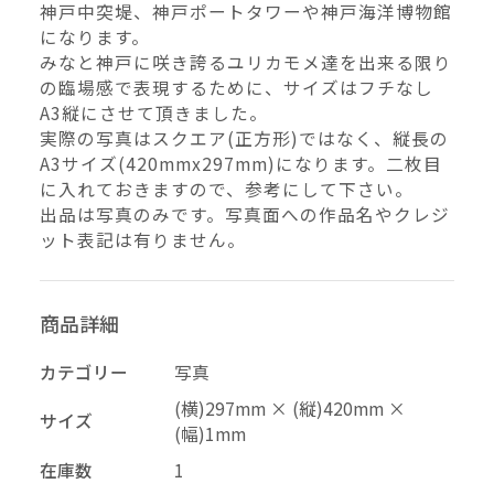
神戸中突堤、神戸ポートタワーや神戸海洋博物館
–
になります。
幅
みなと神戸に咲き誇るユリカモメ達を出来る限り
の臨場感で表現するために、サイズはフチなし
配送料の負担
A3縦にさせて頂きました。
実際の写真はスクエア(正方形)ではなく、縦長の
A3サイズ(420mmx297mm)になります。二枚目
に入れておきますので、参考にして下さい。
出品は写真のみです。写真面への作品名やクレジ
ット表記は有りません。
商品詳細
再審査する
削除する
承認する
キャンセル
キャンセル
キャンセル
カテゴリー
写真
(横)297mm × (縦)420mm ×
サイズ
(幅)1mm
投稿する
拒否する
在庫数
1