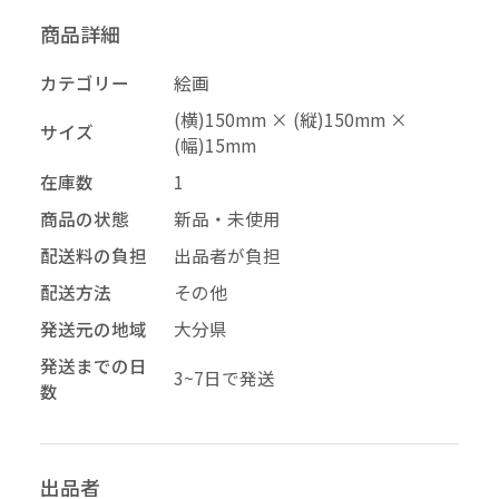
商品詳細
–
幅
カテゴリー
絵画
配送料の負担
(横)150mm × (縦)150mm ×
サイズ
(幅)15mm
在庫数
1
再審査する
削除する
承認する
キャンセル
キャンセル
キャンセル
商品の状態
新品・未使用
配送料の負担
出品者が負担
配送方法
その他
投稿する
拒否する
発送元の地域
大分県
発送までの日
3~7日で発送
数
出品者