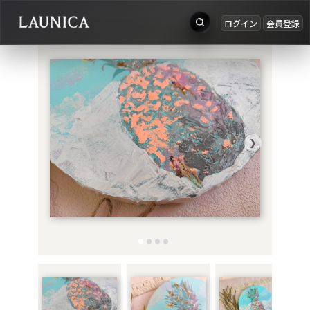
ログイン
会員登録
出品
Search
お知らせ
検索対象
ログイン
作品＋アーティスト
会員登録
❯
作品
アーティスト
キーワード
例：作品名 / アーティスト名 / @ユーザー名 / タグ
カテゴリ