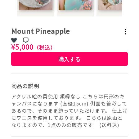
作品タグ
Mount Pineapple
アーティストタグ
¥5,000
（税込）
購入する
価格帯（ざっくり）
価格（指定）
商品の説明
–
円
アクリル絵の具使用 額縁なし こちらは円形のキ
ャンバスになります (直径15cm) 側面も着彩して
サイズ（mm）
あるので、そのまま飾っていただけます。 仕上げ
–
横
にワニスを使用しております。 こちらは原画と
なりますので、1点のみの販売です。 (送料込)
–
縦