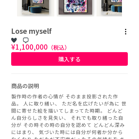
作品タグ
Lose myself
アーティストタグ
¥1,100,000
（税込）
購入する
価格帯（ざっくり）
価格（指定）
商品の説明
–
円
製作時の作者の心情が そのまま投影された作
品。 人に取り繕い、 ただ名を広げたいが為に 世
サイズ（mm）
間に寄せた絵を描いてしまってた時期。 どんど
–
横
ん自分らしさを見失い、 それでも取り繕った自
分が その時その時の自分を認めて どんどん深み
にはまり、 気づいた時には自分が何者か分から
–
縦