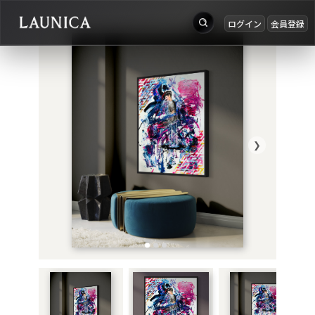
ログイン
会員登録
出品
Search
お知らせ
検索対象
ログイン
作品＋アーティスト
会員登録
❯
作品
アーティスト
キーワード
例：作品名 / アーティスト名 / @ユーザー名 / タグ
カテゴリ