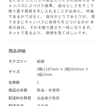
なくなり ただただ不安定だったその気持ちを キ
ャンバスにぶつけた結果、 自分らしさをそこで
–
幅
取り戻す感覚を手に入れることが出来た。 何者
であるかではなく、 自分がどうであろうが、 思
配送料の負担
うままにキャンバスに気持ちをぶつけるのが 本
来の自分。 それを取り戻せた一枚になります。
ネットで見るより、 現物を見てほしいです。
商品詳細
カテゴリー
絵画
(横)1167mm × (縦)910mm ×
再審査する
削除する
承認する
キャンセル
キャンセル
キャンセル
サイズ
(幅)5mm
在庫数
1
投稿する
拒否する
商品の状態
新品・未使用
配送料の負担
出品者が負担
配送方法
その他