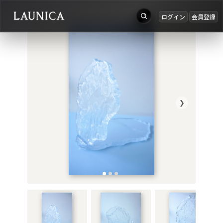
ログイン
会員登録
出品
Search
お知らせ
検索対象
ログイン
作品＋アーティスト
会員登録
❯
作品
アーティスト
キーワード
例：作品名 / アーティスト名 / @ユーザー名 / タグ
カテゴリ