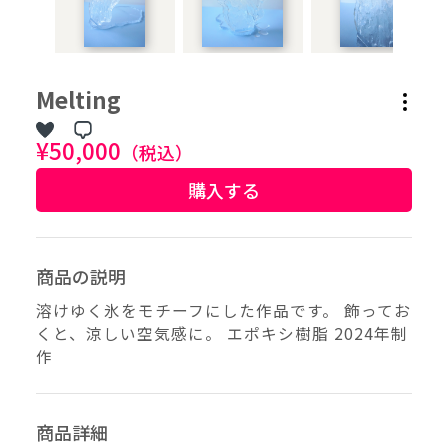
作品タグ
Melting
アーティストタグ
¥50,000
（税込）
購入する
価格帯（ざっくり）
価格（指定）
商品の説明
–
円
溶けゆく氷をモチーフにした作品です。 飾ってお
くと、涼しい空気感に。 エポキシ樹脂 2024年制
サイズ（mm）
作
–
横
–
縦
商品詳細