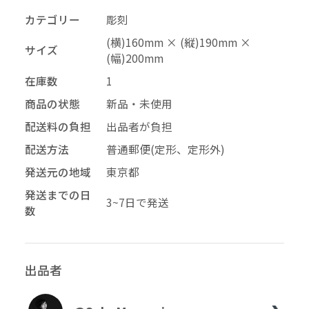
カテゴリー
彫刻
–
幅
(横)160mm × (縦)190mm ×
サイズ
配送料の負担
(幅)200mm
在庫数
1
商品の状態
新品・未使用
再審査する
削除する
承認する
キャンセル
キャンセル
キャンセル
配送料の負担
出品者が負担
配送方法
普通郵便(定形、定形外)
投稿する
拒否する
発送元の地域
東京都
発送までの日
3~7日で発送
数
出品者