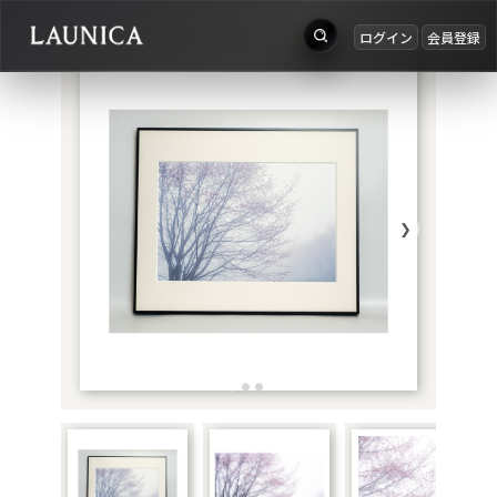
ログイン
会員登録
出品
Search
お知らせ
検索対象
ログイン
作品＋アーティスト
会員登録
❯
作品
アーティスト
キーワード
例：作品名 / アーティスト名 / @ユーザー名 / タグ
カテゴリ