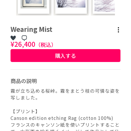
作品タグ
Wearing Mist
アーティストタグ
¥26,400
（税込）
購入する
価格帯（ざっくり）
価格（指定）
商品の説明
–
円
霧が立ち込める桜峠。霧をまとう枝の可憐な姿を
写しました。
サイズ（mm）
–
横
【プリント】
Canson edition etching Rag (cotton 100%)
–
フランスのキャンソン紙を使いプリントすること
縦