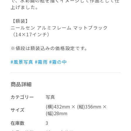
で、水彩画の絵を描くイメージして作品として仕
上げました。
–
幅
【額装】
配送料の負担
ニールセン アルミフレーム マットブラック
（14×17インチ）
※値段は額装込みの価格設定です。
#風景写真
#霧雨
#霧の中
商品詳細
カテゴリー
写真
再審査する
削除する
承認する
キャンセル
キャンセル
キャンセル
(横)432mm × (縦)356mm ×
サイズ
(幅)28mm
投稿する
拒否する
在庫数
3