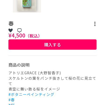
作品タグ
春
アーティストタグ
¥4,500
（税込）
購入する
価格帯（ざっくり）
価格（指定）
商品の説明
–
円
アトリエGRACE (大野智香子)
スケルトンの葉をパンチ抜きして桜の花に見立て
サイズ（mm）
て
–
横
青空に舞い散る桜をイメージ
#ボタニーペインティング
#春
–
縦