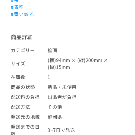
#桜
#青空
–
幅
#舞い散る
配送料の負担
商品詳細
カテゴリー
絵画
(横)94mm × (縦)200mm ×
サイズ
(幅)15mm
再審査する
削除する
承認する
キャンセル
キャンセル
キャンセル
在庫数
1
商品の状態
新品・未使用
投稿する
拒否する
配送料の負担
出品者が負担
配送方法
その他
発送元の地域
静岡県
発送までの日
3~7日で発送
数