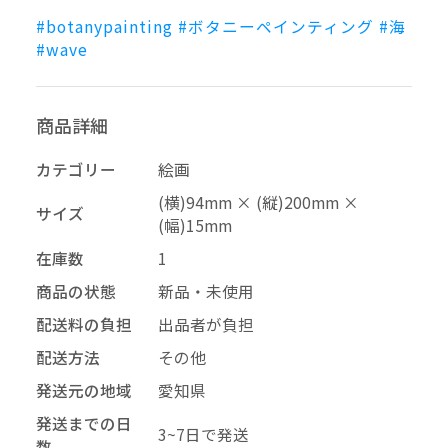
#botanypainting
#ボタニーペインティング
#海
–
幅
#wave
配送料の負担
商品詳細
カテゴリー
絵画
(横)94mm × (縦)200mm ×
サイズ
(幅)15mm
再審査する
削除する
承認する
キャンセル
キャンセル
キャンセル
在庫数
1
商品の状態
新品・未使用
投稿する
拒否する
配送料の負担
出品者が負担
配送方法
その他
発送元の地域
愛知県
発送までの日
3~7日で発送
数