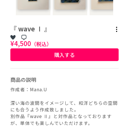
作品タグ
『 wave Ⅰ 』
アーティストタグ
¥4,500
（税込）
購入する
価格帯（ざっくり）
価格（指定）
商品の説明
–
円
作成者：Mana.U
サイズ（mm）
深い海の波間をイメージして、和洋どちらの空間
–
横
にも合うよう作成致しました。
別作品『wave Ⅱ』と対作品となっております
–
が、単体でも楽しんでいただけます。
縦