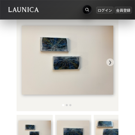
ログイン
会員登録
出品
Search
お知らせ
検索対象
ログイン
作品＋アーティスト
会員登録
❯
作品
アーティスト
キーワード
例：作品名 / アーティスト名 / @ユーザー名 / タグ
カテゴリ