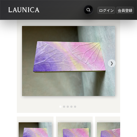
ログイン
会員登録
出品
Search
お知らせ
検索対象
ログイン
作品＋アーティスト
会員登録
❯
作品
アーティスト
キーワード
例：作品名 / アーティスト名 / @ユーザー名 / タグ
カテゴリ