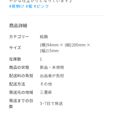
やかな仕上がりとなっています♪
#夜明け
#紫
#ピンク
–
幅
配送料の負担
商品詳細
カテゴリー
絵画
(横)94mm × (縦)200mm ×
サイズ
(幅)15mm
再審査する
削除する
承認する
キャンセル
キャンセル
キャンセル
在庫数
1
商品の状態
新品・未使用
配送料の負担
出品者が負担
投稿する
拒否する
配送方法
その他
発送元の地域
三重県
発送までの日
3~7日で発送
数