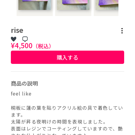
作品タグ
rise
アーティストタグ
¥4,500
（税込）
購入する
価格帯（ざっくり）
価格（指定）
商品の説明
–
円
feel like
サイズ（mm）
桐板に蓮の葉を貼りアクリル絵の具で着色してい
–
横
ます。
太陽が昇る夜明けの時間を表現しました。
–
表面はレジンでコーティングしていますので、艶
縦