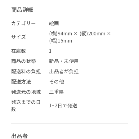
商品詳細
–
幅
カテゴリー
絵画
配送料の負担
(横)94mm × (縦)200mm ×
サイズ
(幅)15mm
在庫数
1
再審査する
削除する
承認する
キャンセル
キャンセル
キャンセル
商品の状態
新品・未使用
配送料の負担
出品者が負担
配送方法
その他
投稿する
拒否する
発送元の地域
三重県
発送までの日
1~2日で発送
数
出品者