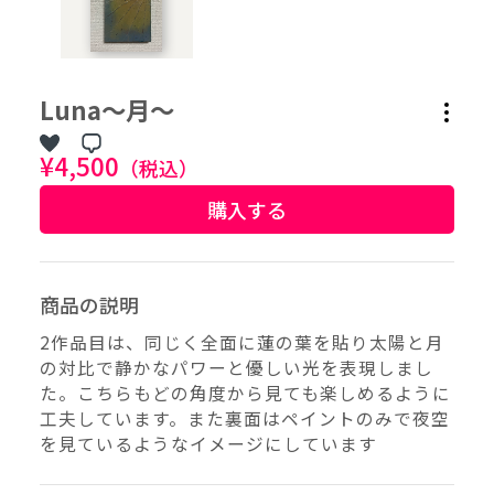
作品タグ
Luna〜月〜
アーティストタグ
¥4,500
（税込）
購入する
価格帯（ざっくり）
価格（指定）
商品の説明
–
円
2作品目は、同じく全面に蓮の葉を貼り太陽と月
の対比で静かなパワーと優しい光を表現しまし
サイズ（mm）
た。こちらもどの角度から見ても楽しめるように
–
横
工夫しています。また裏面はペイントのみで夜空
を見ているようなイメージにしています
–
縦