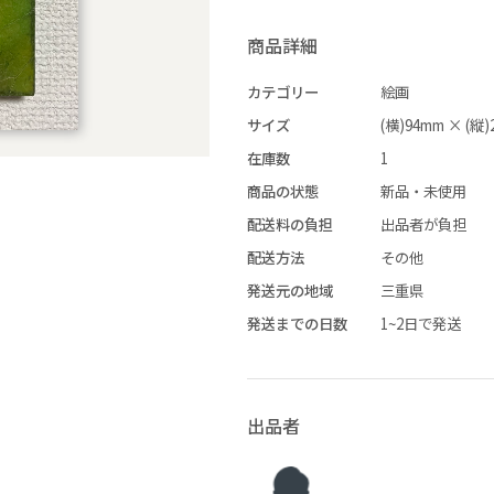
商品詳細
価格帯（ざっくり）
カテゴリー
絵画
サイズ
(横)94mm × (縦)
在庫数
1
–
商品の状態
新品・未使用
配送料の負担
出品者が負担
配送方法
その他
–
発送元の地域
三重県
–
発送までの日数
1~2日で発送
–
出品者