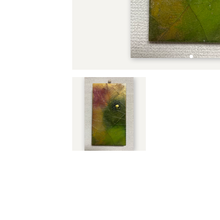
アーティストタグ
価格（指定）
サイズ（mm）
横
縦
幅
配送料の負担