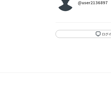
@user2136897
再審査する
削除する
承認する
キャンセル
キャンセル
キャンセル
ログ
投稿する
拒否する