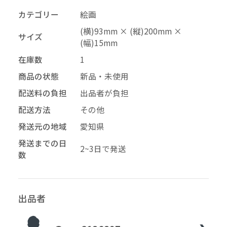
カテゴリー
絵画
–
幅
(横)93mm × (縦)200mm ×
サイズ
配送料の負担
(幅)15mm
在庫数
1
商品の状態
新品・未使用
再審査する
削除する
承認する
キャンセル
キャンセル
キャンセル
配送料の負担
出品者が負担
配送方法
その他
投稿する
拒否する
発送元の地域
愛知県
発送までの日
2~3日で発送
数
出品者