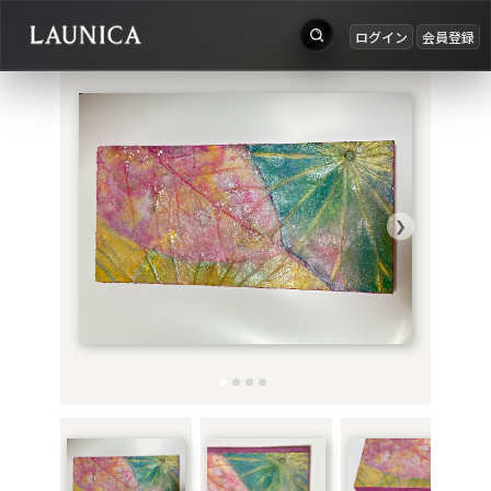
ログイン
会員登録
出品
Search
お知らせ
検索対象
ログイン
作品＋アーティスト
会員登録
❯
作品
アーティスト
キーワード
例：作品名 / アーティスト名 / @ユーザー名 / タグ
カテゴリ