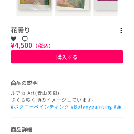
作品タグ
花曇り
アーティストタグ
¥4,500
（税込）
購入する
価格帯（ざっくり）
価格（指定）
商品の説明
–
円
ルアカ Art(青山美樹)
さくら咲く頃のイメージしています。
サイズ（mm）
#ボタニーペインティング
#Botanypainting
#蓮
–
横
–
縦
商品詳細