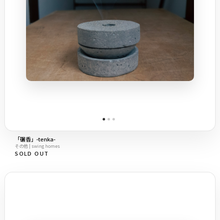
「碾香」-tenka-
その他 | swing homes
SOLD OUT