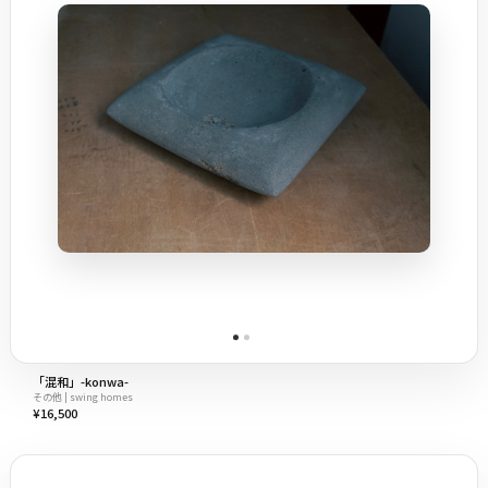
「混和」-konwa-
その他 | swing homes
¥16,500