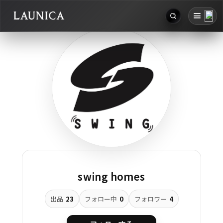
お知らせ
Search
アカウント
検索対象
ログアウト
作品＋アーティスト
作品
アーティスト
キーワード
swing homes
例：作品名 / アーティスト名 / @ユーザー名 / タグ
出品
23
フォロー中
0
フォロワー
4
カテゴリ