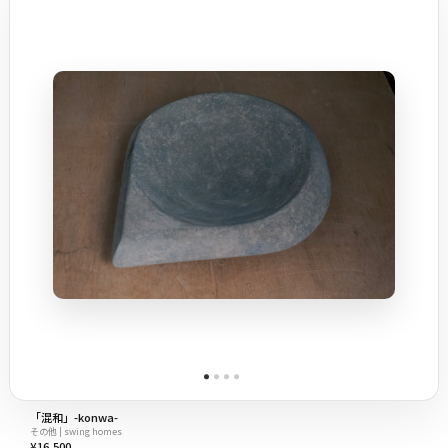
「混和」-konwa-
その他 | swing homes
¥16,500