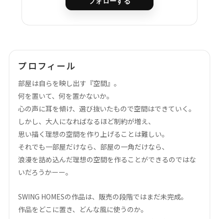
フォローする
作品タグ
アーティストタグ
プロフィール
部屋は自らを映し出す『空間』。
価格帯（ざっくり）
何を置いて、何を置かないか。
心の声に耳を傾け、選び抜いたもので空間はできていく。
しかし、大人になればなるほど制約が増え、
価格（指定）
思い描く理想の空間を作り上げることは難しい。
–
円
それでも一部屋だけなら、部屋の一角だけなら、
浪漫を詰め込んだ理想の空間を作ることができるのではな
サイズ（mm）
いだろうかーー。
–
横
SWING HOMESの作品は、販売の段階ではまだ未完成。
–
縦
作品をどこに置き、どんな風に使うのか。