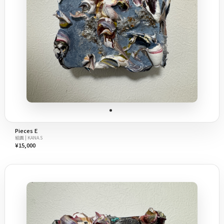
Pieces E
絵画 | KANA.S
¥15,000