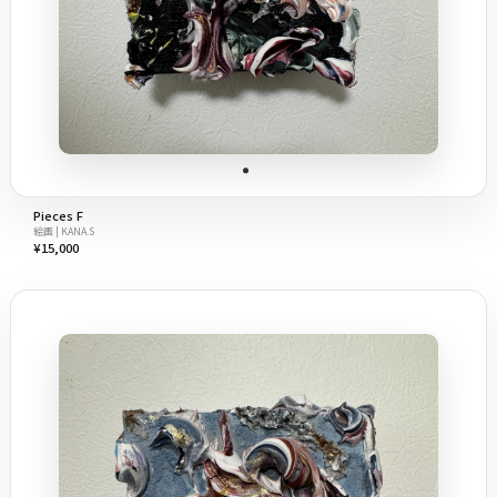
Pieces F
絵画 | KANA.S
¥15,000