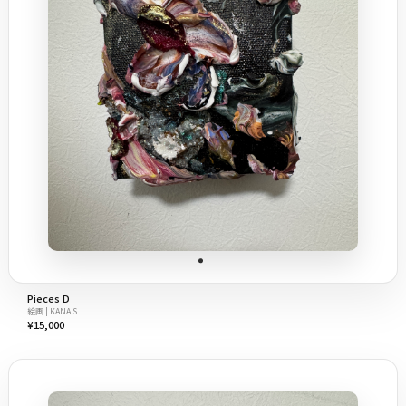
Pieces D
絵画 | KANA.S
¥15,000