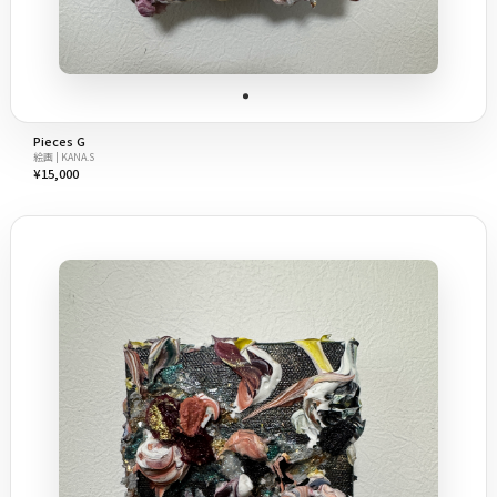
Pieces G
絵画 | KANA.S
¥15,000