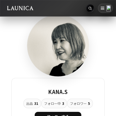
お知らせ
Search
アカウント
検索対象
ログアウト
作品＋アーティスト
作品
アーティスト
キーワード
KANA.S
例：作品名 / アーティスト名 / @ユーザー名 / タグ
出品
31
フォロー中
3
フォロワー
5
カテゴリ