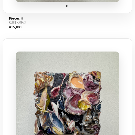
Pieces H
絵画 | KANA.S
¥15,000