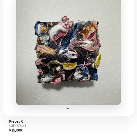
Pieces C
絵画 | KANA.S
¥15,000