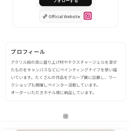
フォローする
作品タグ
Official Website
アーティストタグ
プロフィール
価格帯（ざっくり）
アクリル絵の具に盛り上げ材やテクスチャージェルを混ぜ
たものをキャンバスなどにペインティングナイフを使い描
いています。たくさんの作品をグループ展に出展し、ワー
価格（指定）
クショップも開催しペインター活動しています。
–
円
オーダーいただきホテル様に納品しています。
サイズ（mm）
–
横
–
縦