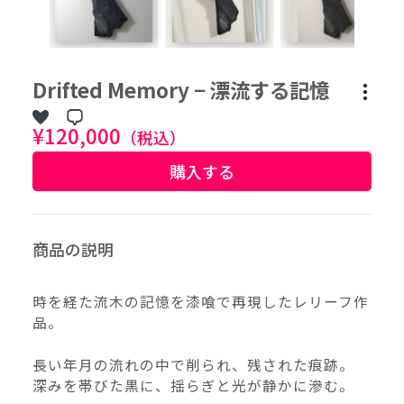
作品タグ
Drifted Memory − 漂流する記憶
アーティストタグ
¥120,000
（税込）
購入する
価格帯（ざっくり）
価格（指定）
商品の説明
–
円
時を経た流木の記憶を漆喰で再現したレリーフ作
サイズ（mm）
品。
–
横
長い年月の流れの中で削られ、残された痕跡。
–
深みを帯びた黒に、揺らぎと光が静かに滲む。
縦