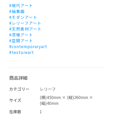
#現代アート
#抽象画
#モダンアート
#レリーフアート
#天然素材アート
#漆喰アート
#空間アート
再審査する
削除する
承認する
キャンセル
キャンセル
キャンセル
#contemporaryart
#textureart
投稿する
拒否する
商品詳細
カテゴリー
レリーフ
(横)450mm × (縦)260mm ×
サイズ
(幅)40mm
在庫数
1