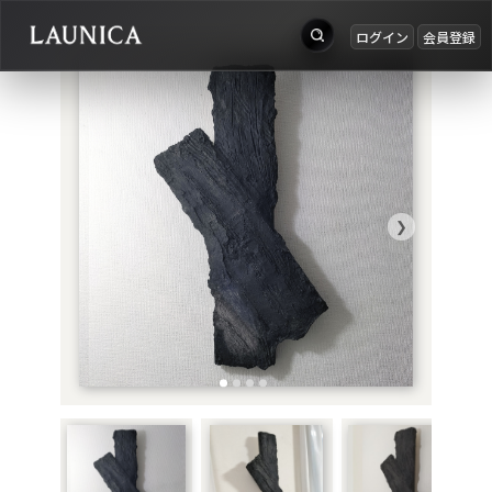
ログイン
会員登録
出品
Search
お知らせ
検索対象
ログイン
作品＋アーティスト
会員登録
❯
作品
アーティスト
キーワード
例：作品名 / アーティスト名 / @ユーザー名 / タグ
カテゴリ