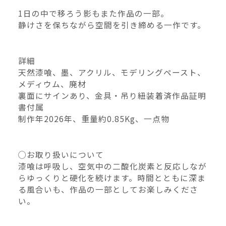
1日の中で移ろう影もまた作品の一部。
–
幅
静けさを保ちながら空間を引き締める一作です。
配送料の負担
詳細
天然漆喰、墨、アクリル、モデリングペースト、
メディウム、廃材
裏面にサインあり、金具・吊り紐装着済作品証明
書付属
制作年2026年、重量約0.85Kg、一点物
◯お取り扱いについて
漆喰は呼吸し、空気中の二酸化炭素と反応しなが
らゆっくりと硬化を続けます。時間とともに深ま
る風合いも、作品の一部としてお楽しみくださ
い。